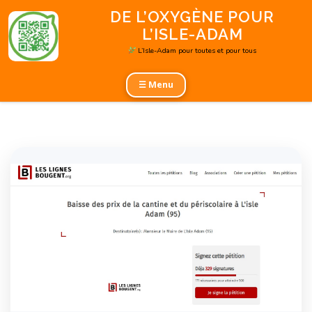
Aller
DE L’OXYGÈNE POUR
au
L’ISLE-ADAM
contenu
L’Isle-Adam pour toutes et pour tous
☰ Menu