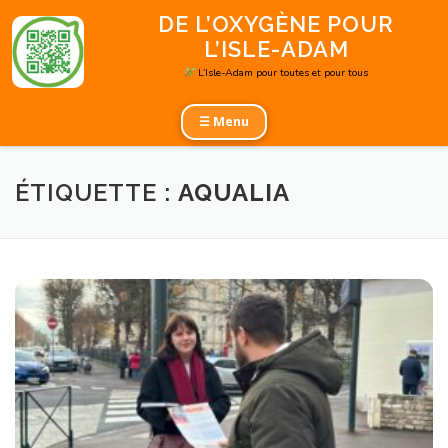
Aller
DE L’OXYGÈNE POUR
au
L’ISLE-ADAM
contenu
L’Isle-Adam pour toutes et pour tous
☰ Menu
ÉTIQUETTE :
AQUALIA