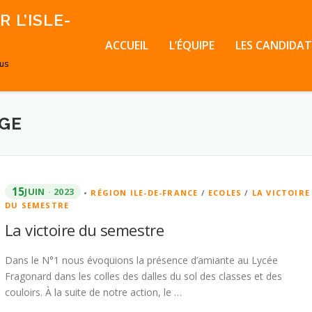
 L’ISLE-
ACCUEIL
L’ÉQUIPE
LES CANDIDAT
ous
GE
15
JUIN
2023
•
RÉGION ILE-DE-FRANCE
/
ECOLES
/
LA VICTOIRE
DU SEMESTRE
La victoire du semestre
Dans le N°1 nous évoquions la présence d’amiante au Lycée
Fragonard dans les colles des dalles du sol des classes et des
couloirs. À la suite de notre action, le …