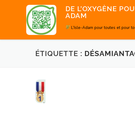
Aller
DE L’OXYGÈNE POUR
au
ADAM
contenu
L’Isle-Adam pour toutes et pour t
ÉTIQUETTE :
DÉSAMIANTA