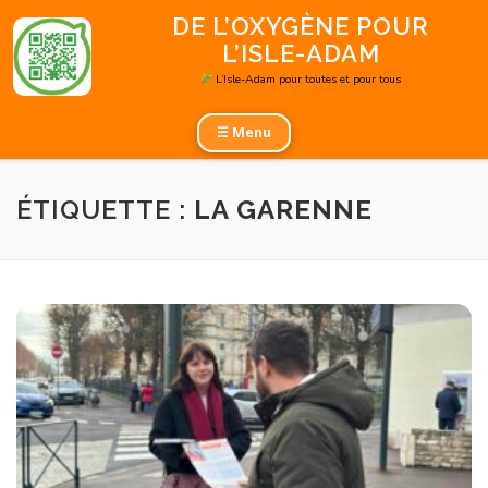
Aller
DE L’OXYGÈNE POUR
au
L’ISLE-ADAM
contenu
L’Isle-Adam pour toutes et pour tous
☰ Menu
ÉTIQUETTE :
LA GARENNE