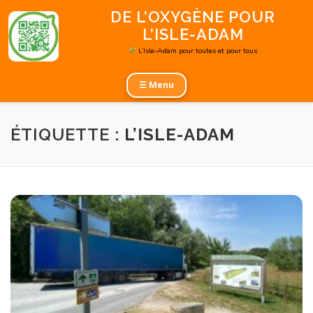
Aller
DE L’OXYGÈNE POUR
au
L’ISLE-ADAM
contenu
L’Isle-Adam pour toutes et pour tous
☰ Menu
ÉTIQUETTE :
L’ISLE-ADAM