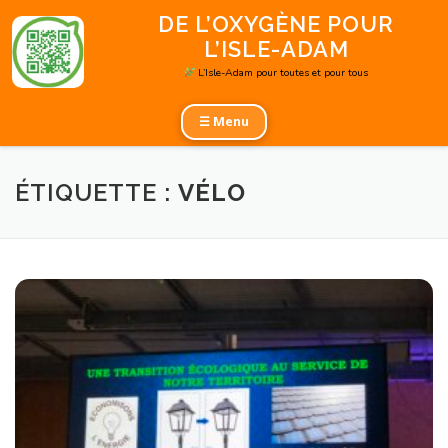
Aller
DE L’OXYGÈNE POUR
au
L’ISLE-ADAM
contenu
L’Isle-Adam pour toutes et pour tous
☰ Menu
ÉTIQUETTE :
VÉLO