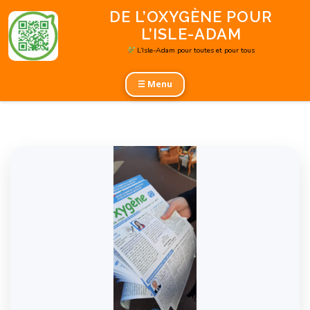
Aller
DE L’OXYGÈNE POUR
au
L’ISLE-ADAM
contenu
L’Isle-Adam pour toutes et pour tous
☰ Menu