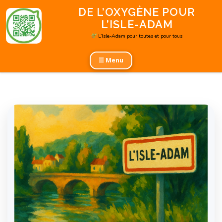
Aller
DE L’OXYGÈNE POUR
au
L’ISLE-ADAM
contenu
L’Isle-Adam pour toutes et pour tous
☰ Menu