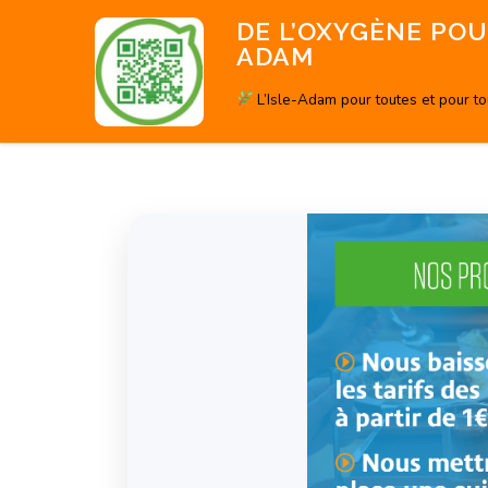
Aller
DE L’OXYGÈNE POUR
au
ADAM
contenu
L’Isle-Adam pour toutes et pour t