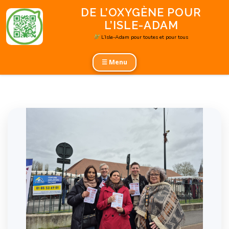
Aller
DE L’OXYGÈNE POUR
au
L’ISLE-ADAM
contenu
L’Isle-Adam pour toutes et pour tous
☰ Menu