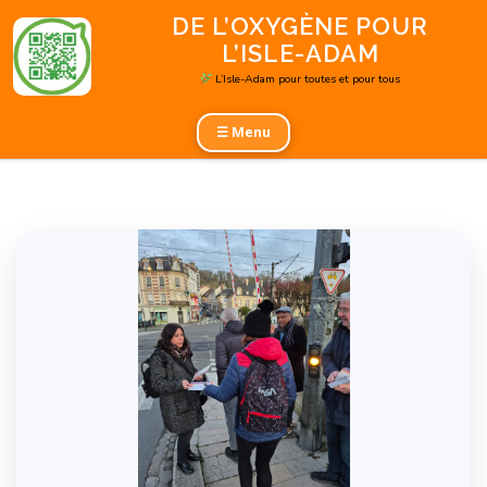
Aller
DE L’OXYGÈNE POUR
au
L’ISLE-ADAM
contenu
L’Isle-Adam pour toutes et pour tous
☰ Menu