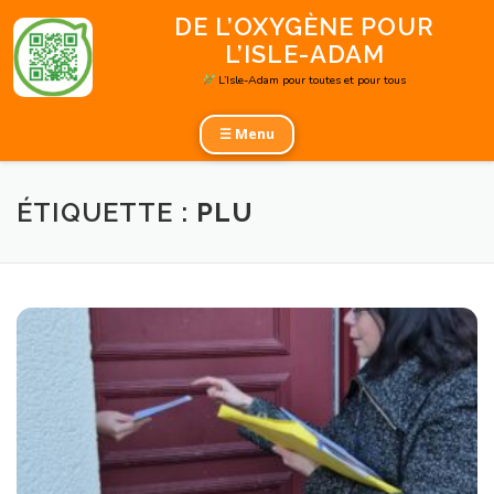
Aller
DE L’OXYGÈNE POUR
au
L’ISLE-ADAM
contenu
L’Isle-Adam pour toutes et pour tous
☰ Menu
ÉTIQUETTE :
PLU