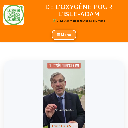
Aller
DE L’OXYGÈNE POUR
au
L’ISLE-ADAM
contenu
L’Isle-Adam pour toutes et pour tous
☰ Menu