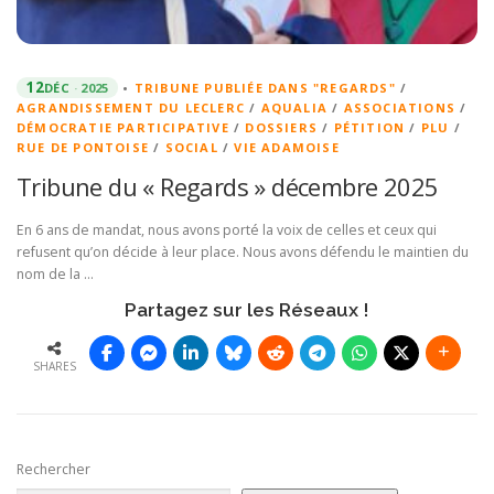
12
DÉC
2025
•
TRIBUNE PUBLIÉE DANS "REGARDS"
/
AGRANDISSEMENT DU LECLERC
/
AQUALIA
/
ASSOCIATIONS
/
DÉMOCRATIE PARTICIPATIVE
/
DOSSIERS
/
PÉTITION
/
PLU
/
RUE DE PONTOISE
/
SOCIAL
/
VIE ADAMOISE
Tribune du « Regards » décembre 2025
En 6 ans de mandat, nous avons porté la voix de celles et ceux qui
refusent qu’on décide à leur place. Nous avons défendu le maintien du
nom de la …
Partagez sur les Réseaux !
SHARES
Rechercher