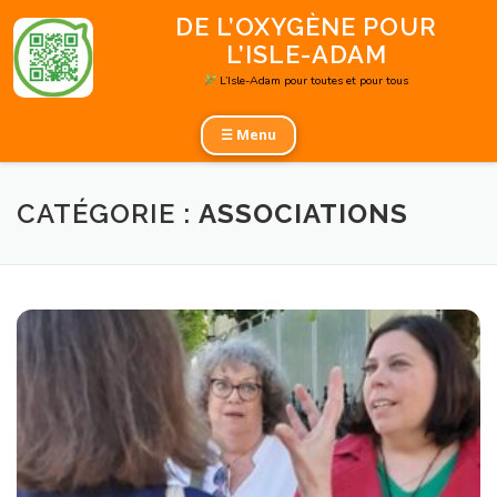
Aller
DE L’OXYGÈNE POUR
au
L’ISLE-ADAM
contenu
L’Isle-Adam pour toutes et pour tous
☰ Menu
CATÉGORIE :
ASSOCIATIONS