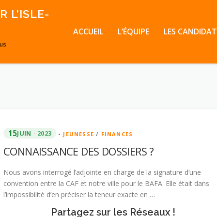
 L’ISLE-
ACCUEIL
L’ÉQUIPE
LES CANDIDAT
ous
15
JUIN
2023
•
JEUNESSE
/
FINANCES
CONNAISSANCE DES DOSSIERS ?
Nous avons interrogé l’adjointe en charge de la signature d’une
convention entre la CAF et notre ville pour le BAFA. Elle était dans
l’impossibilité d’en préciser la teneur exacte en …
Partagez sur les Réseaux !