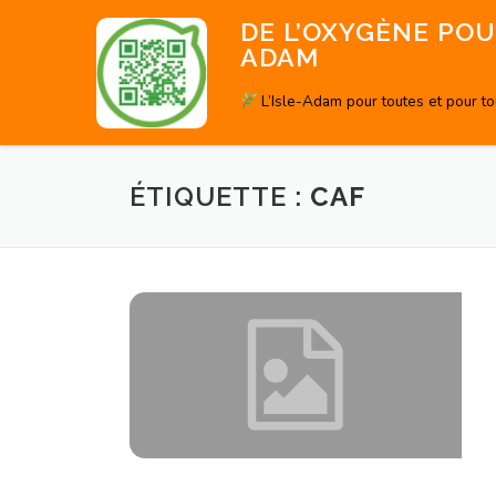
Aller
DE L’OXYGÈNE POUR
au
ADAM
contenu
L’Isle-Adam pour toutes et pour t
ÉTIQUETTE :
CAF