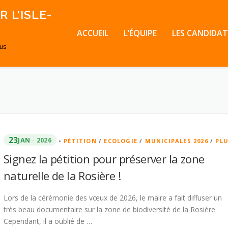
 L’ISLE-
ACCUEIL
L’ÉQUIPE
LES CANDIDAT
ous
23
JAN
2026
•
PÉTITION
/
ECOLOGIE
/
MUNICIPALES 2026
/
PL
Signez la pétition pour préserver la zone
naturelle de la Rosière !
Lors de la cérémonie des vœux de 2026, le maire a fait diffuser un
très beau documentaire sur la zone de biodiversité de la Rosière.
Cependant, il a oublié de …