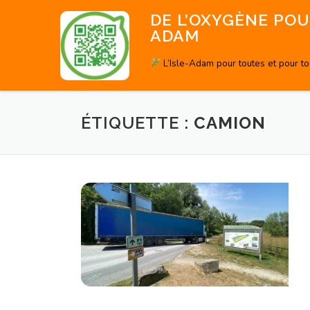
Aller
DE L’OXYGÈNE POUR
au
ADAM
contenu
L’Isle-Adam pour toutes et pour t
ÉTIQUETTE :
CAMION