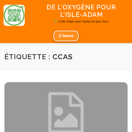
Aller
DE L’OXYGÈNE POUR
au
L’ISLE-ADAM
contenu
L’Isle-Adam pour toutes et pour tous
☰ Menu
ÉTIQUETTE :
CCAS