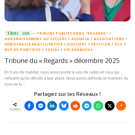
12
DÉC
2025
•
TRIBUNE PUBLIÉE DANS "REGARDS"
/
AGRANDISSEMENT DU LECLERC
/
AQUALIA
/
ASSOCIATIONS
/
DÉMOCRATIE PARTICIPATIVE
/
DOSSIERS
/
PÉTITION
/
PLU
/
RUE DE PONTOISE
/
SOCIAL
/
VIE ADAMOISE
Tribune du « Regards » décembre 2025
En 6 ans de mandat, nous avons porté la voix de celles et ceux qui
refusent qu’on décide à leur place. Nous avons défendu le maintien du
nom de la …
Partagez sur les Réseaux !
SHARES