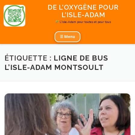
Aller
DE L’OXYGÈNE POUR
au
L’ISLE-ADAM
contenu
L’Isle-Adam pour toutes et pour tous
☰ Menu
ÉTIQUETTE :
LIGNE DE BUS
L’ISLE-ADAM MONTSOULT