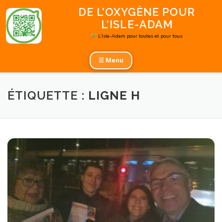
Aller
DE L’OXYGÈNE POUR
au
L’ISLE-ADAM
contenu
L’Isle-Adam pour toutes et pour tous
☰ Menu
ÉTIQUETTE :
LIGNE H