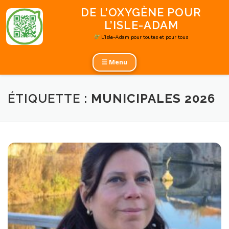
Aller
DE L’OXYGÈNE POUR
au
L’ISLE-ADAM
contenu
L’Isle-Adam pour toutes et pour tous
☰ Menu
ÉTIQUETTE :
MUNICIPALES 2026