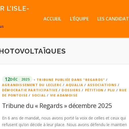
 L’ISLE-
ACCUEIL
L’ÉQUIPE
LES CANDIDAT
ous
HOTOVOLTAÏQUES
12
DÉC
2025
•
TRIBUNE PUBLIÉE DANS "REGARDS"
/
AGRANDISSEMENT DU LECLERC
/
AQUALIA
/
ASSOCIATIONS
/
DÉMOCRATIE PARTICIPATIVE
/
DOSSIERS
/
PÉTITION
/
PLU
/
RUE
DE PONTOISE
/
SOCIAL
/
VIE ADAMOISE
Tribune du « Regards » décembre 2025
En 6 ans de mandat, nous avons porté la voix de celles et ceux qui
refusent qu’on décide à leur place. Nous avons défendu le maintien