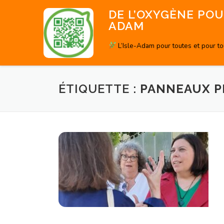
Aller
DE L’OXYGÈNE POUR
au
ADAM
contenu
L’Isle-Adam pour toutes et pour t
ÉTIQUETTE :
PANNEAUX P