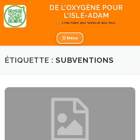
Aller
DE L’OXYGÈNE POUR
au
L’ISLE-ADAM
contenu
L’Isle-Adam pour toutes et pour tous
☰ Menu
ÉTIQUETTE :
SUBVENTIONS