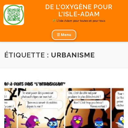
Aller
DE L’OXYGÈNE POUR
au
L’ISLE-ADAM
contenu
L’Isle-Adam pour toutes et pour tous
☰ Menu
ÉTIQUETTE :
URBANISME