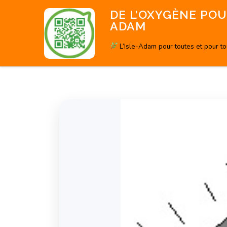
Aller
DE L’OXYGÈNE POUR
au
ADAM
contenu
L’Isle-Adam pour toutes et pour t