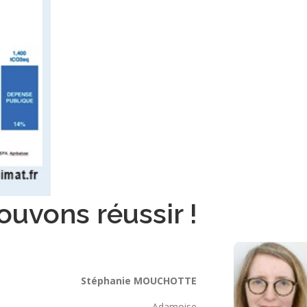
uvons réussir !
Stéphanie MOUCHOTTE
Adamoise