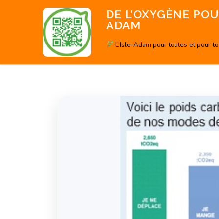
Aller
DE L’OXYGÈNE POUR
au
ADAM
contenu
L’Isle-Adam pour toutes et pour t