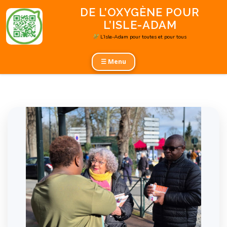
Aller
DE L’OXYGÈNE POUR
au
L’ISLE-ADAM
contenu
L’Isle-Adam pour toutes et pour tous
☰ Menu